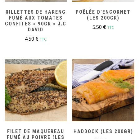
RILLETTES DE HARENG
POÊLÉE D’ENCORNET
FUMÉ AUX TOMATES
(LES 200GR)
CONFITES « 90GR » J.C
5.50
€
TTC
DAVID
4.50
€
TTC
FILET DE MAQUEREAU
HADDOCK (LES 200GR)
FUMÉ AU POIVRE (LES