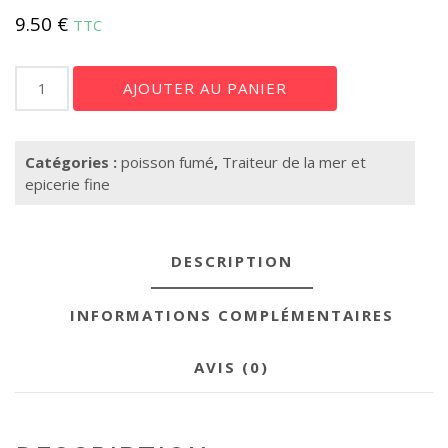
9.50
€
TTC
quantité
AJOUTER AU PANIER
de
Pavé
de
Catégories :
poisson fumé
,
Traiteur de la mer et
saumon
epicerie fine
fumé
a
la
provençale
DESCRIPTION
le
pavé
INFORMATIONS COMPLÉMENTAIRES
de
150
gr
AVIS (0)